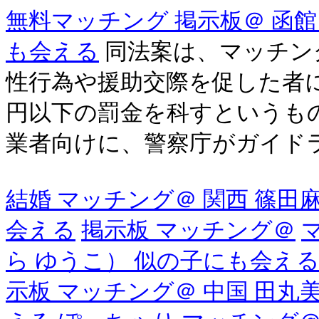
無料マッチング 掲示板＠ 函館
も会える
同法案は、マッチン
性行為や援助交際を促した者に
円以下の罰金を科すというも
業者向けに、警察庁がガイドライ
結婚 マッチング＠ 関西 篠田
会える
掲示板 マッチング＠
ら ゆうこ） 似の子にも会え
示板 マッチング＠ 中国 田丸