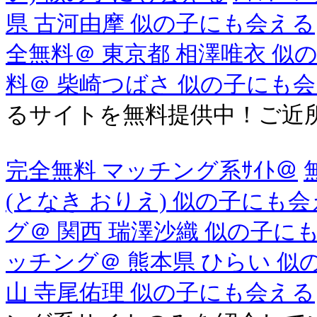
県 古河由摩 似の子にも会える
全無料＠ 東京都 相澤唯衣 似
料＠ 柴崎つばさ 似の子にも
るサイトを無料提供中！ご近
完全無料 マッチング系ｻｲﾄ＠
(となき おりえ) 似の子にも
グ＠ 関西 瑞澤沙織 似の子に
ッチング＠ 熊本県 ひらい 似
山 寺尾佑理 似の子にも会える